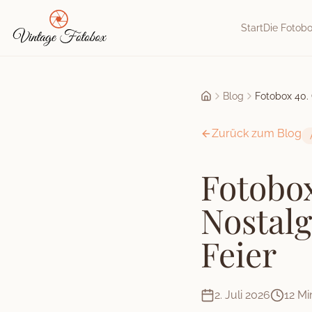
Zum Hauptinhalt springen
Start
Die Fotob
Blog
Fotobox 40. 
Startseite
Zurück zum Blog
Fotobox
Nostalg
Feier
2. Juli 2026
12
Min