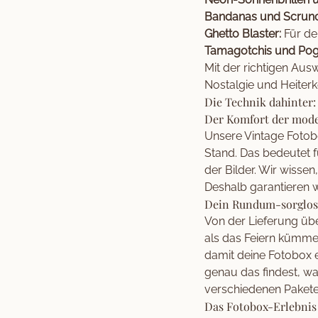
Bandanas und Scrunc
Ghetto Blaster:
Für de
Tamagotchis und Pog
Mit der richtigen Aus
Nostalgie und Heiterke
Die Technik dahinter
Der Komfort der mode
Unsere Vintage Fotob
Stand. Das bedeutet f
der Bilder. Wir wisse
Deshalb garantieren wi
Dein Rundum-sorglos-
Von der Lieferung üb
als das Feiern kümme
damit deine Fotobox e
genau das findest, w
verschiedenen
Paket
Das Fotobox-Erlebnis 