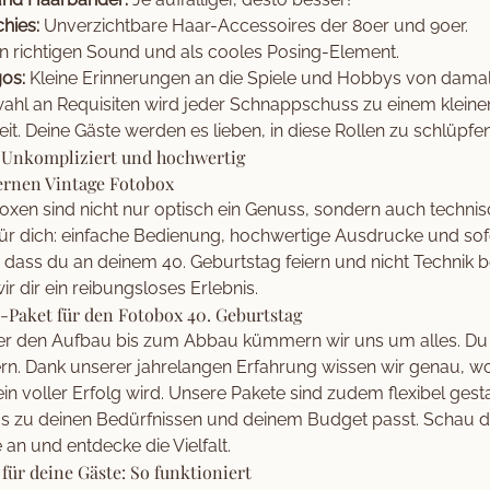
hies:
Unverzichtbare Haar-Accessoires der 80er und 90er.
n richtigen Sound und als cooles Posing-Element.
os:
Kleine Erinnerungen an die Spiele und Hobbys von damal
wahl an Requisiten wird jeder Schnappschuss zu einem kleine
it. Deine Gäste werden es lieben, in diese Rollen zu schlüpfen
: Unkompliziert und hochwertig
rnen Vintage Fotobox
oxen sind nicht nur optisch ein Genuss, sondern auch techni
ür dich: einfache Bedienung, hochwertige Ausdrucke und sof
n, dass du an deinem 40. Geburtstag feiern und nicht Technik 
r dir ein reibungsloses Erlebnis.
Paket für den Fotobox 40. Geburtstag
er den Aufbau bis zum Abbau kümmern wir uns um alles. Du
rn. Dank unserer jahrelangen Erfahrung wissen wir genau, 
in voller Erfolg wird. Unsere Pakete sind zudem flexibel gest
as zu deinen Bedürfnissen und deinem Budget passt. Schau d
e
an und entdecke die Vielfalt.
für deine Gäste: So funktioniert