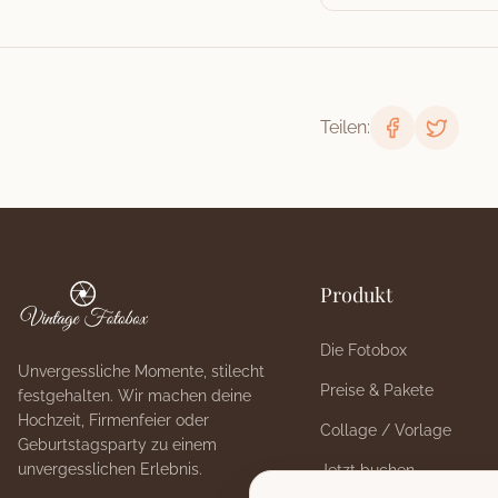
Teilen:
Produkt
Die Fotobox
Unvergessliche Momente, stilecht
Preise & Pakete
festgehalten
. Wir machen deine
Hochzeit, Firmenfeier oder
Collage / Vorlage
Geburtstagsparty zu einem
unvergesslichen Erlebnis.
Jetzt buchen