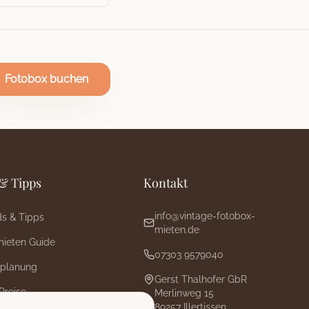
Fotobox buchen
& Tipps
Kontakt
info@vintage-fotobox-
ds & Tipps
mieten.de
mieten Guide
07303 9579040
splanung
Gerst Thalhofer GbR
Preise
Merlinweg 15
89257 Illertissen