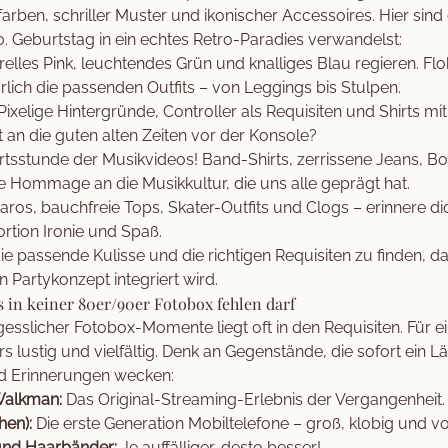
arben, schriller Muster und ikonischer Accessoires. Hier sind
 Geburtstag in ein echtes Retro-Paradies verwandelst:
elles Pink, leuchtendes Grün und knalliges Blau regieren. Flo
lich die passenden Outfits – von Leggings bis Stulpen.
Pixelige Hintergründe, Controller als Requisiten und Shirts mi
t an die guten alten Zeiten vor der Konsole?
tsstunde der Musikvideos! Band-Shirts, zerrissene Jeans, 
e Hommage an die Musikkultur, die uns alle geprägt hat.
aros, bauchfreie Tops, Skater-Outfits und Clogs – erinnere di
ortion Ironie und Spaß.
die passende Kulisse und die richtigen Requisiten zu finden, d
n Partykonzept integriert wird.
 in keiner 80er/90er Fotobox fehlen darf
sslicher Fotobox-Momente liegt oft in den Requisiten. Für e
 lustig und vielfältig. Denk an Gegenstände, die sofort ein Lä
d Erinnerungen wecken:
Walkman:
Das Original-Streaming-Erlebnis der Vergangenheit.
en):
Die erste Generation Mobiltelefone – groß, klobig und v
und Haarbänder:
Je auffälliger, desto besser!