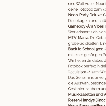
eine Welt voller Neonf
deine Fotobox zum 40.
Neon-Party Deluxe:
Gr
Discokugeln und natür
Gameboy-Ära Vibes:
Wer erinnert sich nich
MTV-Mania:
Die Gebur
große Goldketten. Ein
Back to School 90s:
K
mit einer gehörigen P
Wir helfen dir dabei, 
Fotobox perfekt in dei
Requisiten-Alarm: Was
Das Geheimnis unverge
die Auswahl besonders
Gesichter zaubern un
Musikkassetten und 
Riesen-Handys (Knoch
Neon-Sonnenbrillen 