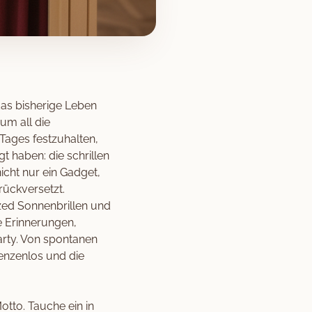
 das bisherige Leben
um all die
ages festzuhalten,
t haben: die schrillen
icht nur ein Gadget,
rückversetzt.
ized Sonnenbrillen und
e Erinnerungen,
arty. Von spontanen
enzenlos und die
otto. Tauche ein in