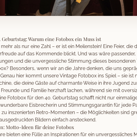
. Geburtstag: Warum eine Fotobox ein Muss ist
 mehr als nur eine Zahl – er ist ein Meilenstein! Eine Feier, die
orfreude auf das Kommende blickt. Und was wäre passender, 
ngen und die unvergessliche Stimmung dieses besonderen T
tobox? Besonders, wenn wir an die Jahre denken, die uns gepräg
 Genau hier kommt unsere Vintage Fotobox ins Spiel – sie ist n
hine, die deine Gäste auf charmante Weise in ihre Jugend zu
ine Freunde und Familie herzhaft lachen, während sie mit overs
ne Fotobox für den 40. Geburtstag schafft nicht nur einmalig
e wunderbare Eisbrecherin und Stimmungsgarantin für jede P
zu inszenierten Retro-Momenten – die Möglichkeiten sind gr
 ausgedruckten Bildern einfach ansteckend.
n: Motto-Ideen für deine Fotobox
e bieten eine Fülle an Inspirationen für ein unvergessliches M