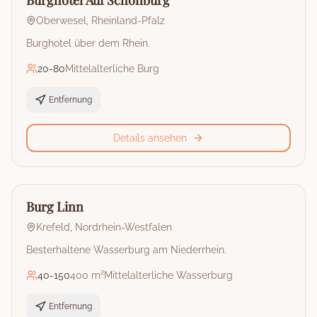
Burghotel Auf Schönburg
Oberwesel
,
Rheinland-Pfalz
Burghotel über dem Rhein.
20
-
80
Mittelalterliche Burg
Entfernung
Details ansehen
🏰
Burg
Burg Linn
Krefeld
,
Nordrhein-Westfalen
Besterhaltene Wasserburg am Niederrhein.
40
-
150
400 m²
Mittelalterliche Wasserburg
Entfernung