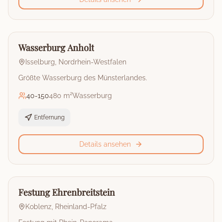
🏰
Burg
Wasserburg Anholt
Isselburg
,
Nordrhein-Westfalen
Größte Wasserburg des Münsterlandes.
40
-
150
480 m²
Wasserburg
Entfernung
Details ansehen
🏰
Burg
Festung Ehrenbreitstein
Koblenz
,
Rheinland-Pfalz