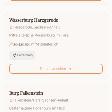
🏰
Burg
Wasserburg Harzgerode
Harzgerode
,
Sachsen-Anhalt
Mittelalterliche Wasserburg im Harz.
30
-
120
350 m²
Mittelalterlich
Entfernung
Details ansehen
🏰
Burg
Burg Falkenstein
Falkenstein/Harz
,
Sachsen-Anhalt
Besterhaltene Höhenburg im Harz.