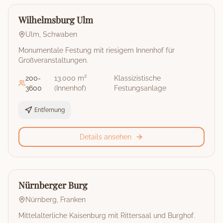
🏰
Burg
Wilhelmsburg Ulm
Ulm
,
Schwaben
Monumentale Festung mit riesigem Innenhof für
Großveranstaltungen.
200
-
13.000 m²
Klassizistische
3600
(Innenhof)
Festungsanlage
Entfernung
Details ansehen
🏰
Burg
Nürnberger Burg
Nürnberg
,
Franken
Mittelalterliche Kaisenburg mit Rittersaal und Burghof.