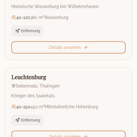
Historische Wasserburg bei Wilhelmshaven.
40
-
120
380 m²
Wasserburg
Entfernung
Details ansehen
🏰
Burg
Leuchtenburg
Seitenroda
,
Thüringen
Königin des Saaletals.
40
-
150
450 m²
Mittelalterliche Höhenburg
Entfernung
Details ansehen