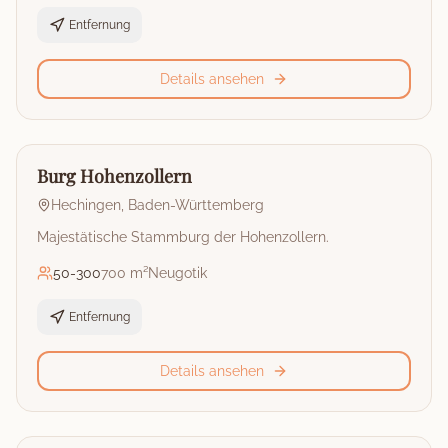
Entfernung
Details ansehen
🏰
Burg
Burg Hohenzollern
Hechingen
,
Baden-Württemberg
Majestätische Stammburg der Hohenzollern.
50
-
300
700 m²
Neugotik
Entfernung
Details ansehen
🏰