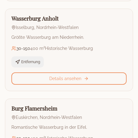
🏰
Burg
Wasserburg Anholt
Isselburg
,
Nordrhein-Westfalen
Größte Wasserburg am Niederrhein.
30
-
150
400 m²
Historische Wasserburg
Entfernung
Details ansehen
🏰
Burg
Burg Flamersheim
Euskirchen
,
Nordrhein-Westfalen
Romantische Wasserburg in der Eifel.