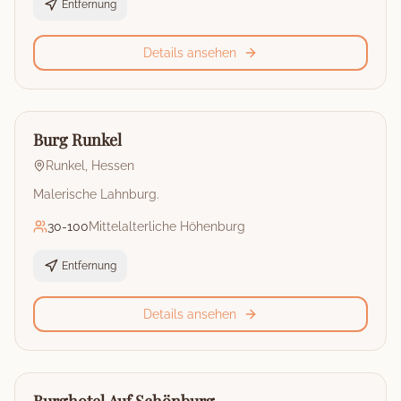
Entfernung
Details ansehen
🏰
Burg
Burg Runkel
Runkel
,
Hessen
Malerische Lahnburg.
30
-
100
Mittelalterliche Höhenburg
Entfernung
Details ansehen
🏰
Burg