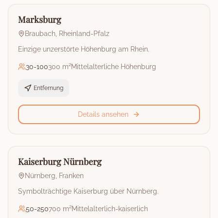
🏰
Burg
Marksburg
Braubach
,
Rheinland-Pfalz
Einzige unzerstörte Höhenburg am Rhein.
30
-
100
300 m²
Mittelalterliche Höhenburg
Entfernung
Details ansehen
🏰
Burg
Kaiserburg Nürnberg
Nürnberg
,
Franken
Symbolträchtige Kaiserburg über Nürnberg.
50
-
250
700 m²
Mittelalterlich-kaiserlich