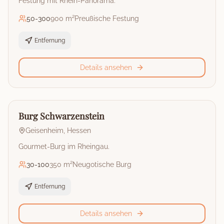
Festung mit Rhein-Panorama.
50
-
300
900 m²
Preußische Festung
Entfernung
Details ansehen
🏰
Burg
Burg Schwarzenstein
Geisenheim
,
Hessen
Gourmet-Burg im Rheingau.
30
-
100
350 m²
Neugotische Burg
Entfernung
Details ansehen