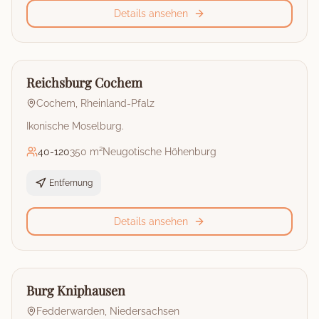
Details ansehen
🏰
Burg
Reichsburg Cochem
Cochem
,
Rheinland-Pfalz
Ikonische Moselburg.
40
-
120
350 m²
Neugotische Höhenburg
Entfernung
Details ansehen
🏰
Burg
Burg Kniphausen
Fedderwarden
,
Niedersachsen