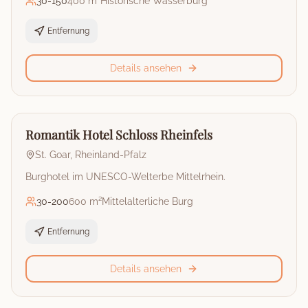
30
-
150
400 m²
Historische Wasserburg
Entfernung
Details ansehen
🏰
Burg
Romantik Hotel Schloss Rheinfels
St. Goar
,
Rheinland-Pfalz
Burghotel im UNESCO-Welterbe Mittelrhein.
30
-
200
600 m²
Mittelalterliche Burg
Entfernung
Details ansehen