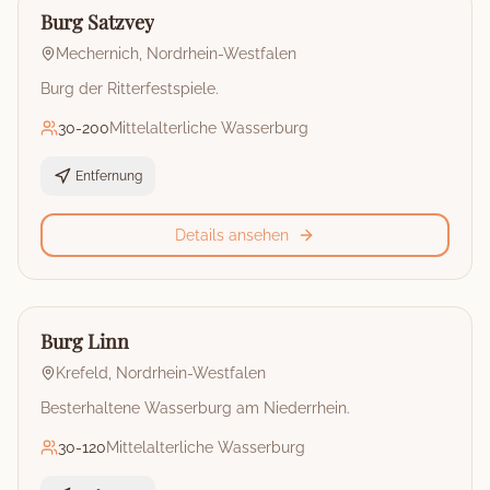
Burg
Burg Satzvey
Mechernich
,
Nordrhein-Westfalen
Burg der Ritterfestspiele.
30
-
200
Mittelalterliche Wasserburg
Entfernung
Details ansehen
🏰
Burg
Burg Linn
Krefeld
,
Nordrhein-Westfalen
Besterhaltene Wasserburg am Niederrhein.
30
-
120
Mittelalterliche Wasserburg