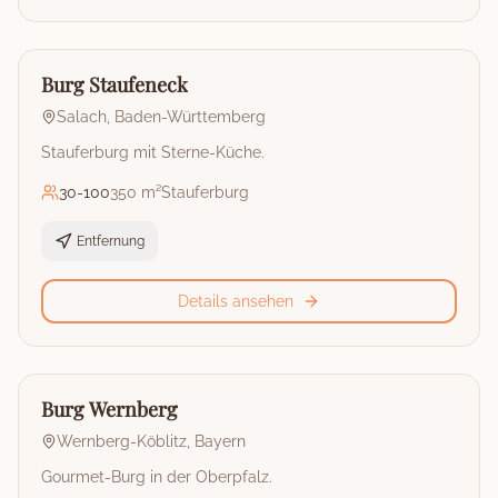
🏰
Burg
Burg Staufeneck
Salach
,
Baden-Württemberg
Stauferburg mit Sterne-Küche.
30
-
100
350 m²
Stauferburg
Entfernung
Details ansehen
🏰
Burg
Burg Wernberg
Wernberg-Köblitz
,
Bayern
Gourmet-Burg in der Oberpfalz.