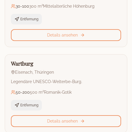
30
-
100
300 m²
Mittelalterliche Höhenburg
Entfernung
Details ansehen
🏰
Burg
Wartburg
Eisenach
,
Thüringen
Legendäre UNESCO-Welterbe-Burg.
50
-
200
500 m²
Romanik-Gotik
Entfernung
Details ansehen