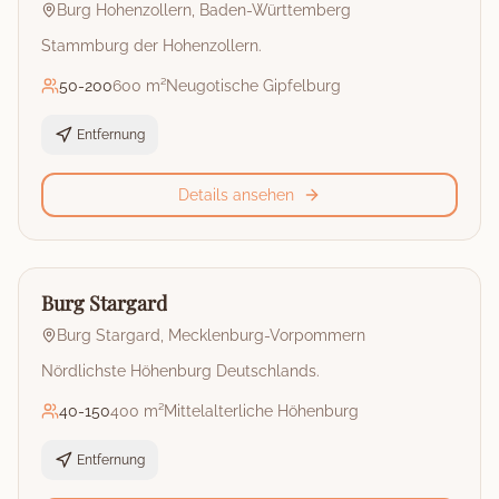
Burg Hohenzollern
,
Baden-Württemberg
Stammburg der Hohenzollern.
50
-
200
600 m²
Neugotische Gipfelburg
Entfernung
Details ansehen
🏰
Burg
Burg Stargard
Burg Stargard
,
Mecklenburg-Vorpommern
Nördlichste Höhenburg Deutschlands.
40
-
150
400 m²
Mittelalterliche Höhenburg
Entfernung