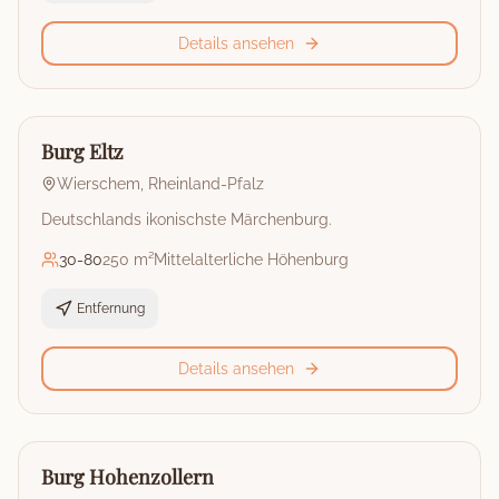
Details ansehen
🏰
Burg
Burg Eltz
Wierschem
,
Rheinland-Pfalz
Deutschlands ikonischste Märchenburg.
30
-
80
250 m²
Mittelalterliche Höhenburg
Entfernung
Details ansehen
🏰
Burg
Burg Hohenzollern