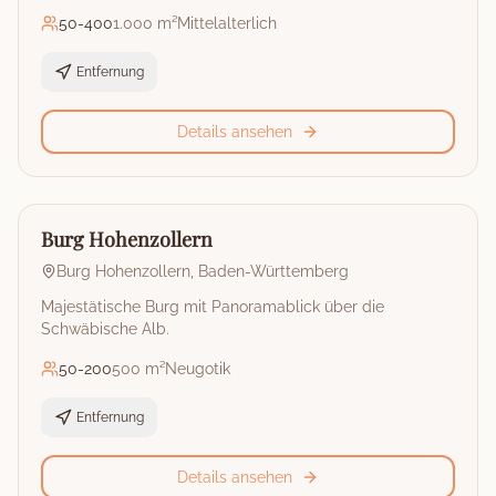
50
-
400
1.000 m²
Mittelalterlich
Entfernung
Details ansehen
🏰
Burg
Burg Hohenzollern
Burg Hohenzollern
,
Baden-Württemberg
Majestätische Burg mit Panoramablick über die
Schwäbische Alb.
50
-
200
500 m²
Neugotik
Entfernung
Details ansehen