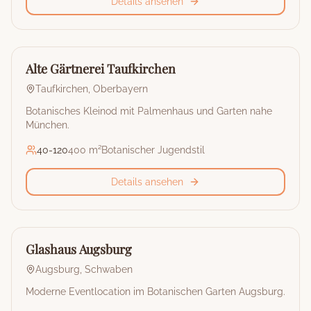
Details ansehen
🏰
Restaurant & Eventlocation
Alte Gärtnerei Taufkirchen
Taufkirchen
,
Oberbayern
Botanisches Kleinod mit Palmenhaus und Garten nahe
München.
40
-
120
400 m²
Botanischer Jugendstil
Details ansehen
🏰
Restaurant & Eventlocation
Glashaus Augsburg
Augsburg
,
Schwaben
Moderne Eventlocation im Botanischen Garten Augsburg.