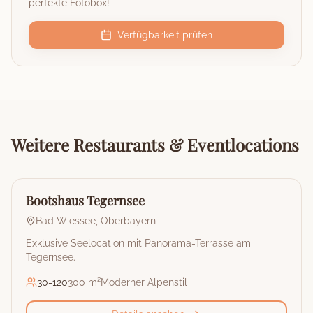
perfekte Fotobox!
Verfügbarkeit prüfen
Weitere
Restaurants & Eventlocations
🏰
Restaurant & Eventlocation
Bootshaus Tegernsee
Bad Wiessee
,
Oberbayern
Exklusive Seelocation mit Panorama-Terrasse am
Tegernsee.
30
-
120
300 m²
Moderner Alpenstil