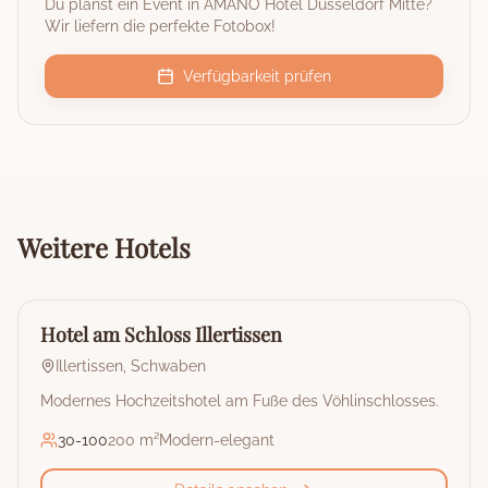
Du planst ein Event in
AMANO Hotel Düsseldorf Mitte
?
Wir liefern die perfekte Fotobox!
Verfügbarkeit prüfen
Weitere
Hotels
🏰
Hotel
Hotel am Schloss Illertissen
Illertissen
,
Schwaben
Modernes Hochzeitshotel am Fuße des Vöhlinschlosses.
30
-
100
200 m²
Modern-elegant