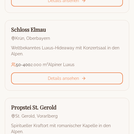
Details ansehen
🏰
Hotel
Schloss Elmau
Krün
,
Oberbayern
Weltbekanntes Luxus-Hideaway mit Konzertsaal in den
Alpen.
50
-
400
2.000 m²
Alpiner Luxus
Details ansehen
🏰
Hotel
Propstei St. Gerold
St. Gerold
,
Vorarlberg
Spiritueller Kraftort mit romanischer Kapelle in den
Alpen.