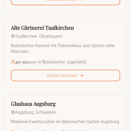
🏰
Restaurant & Eventlocation
Alte Gärtnerei Taufkirchen
Taufkirchen
,
Oberbayern
Botanisches Kleinod mit Palmenhaus und Garten nahe
München.
40
-
120
400 m²
Botanischer Jugendstil
Details ansehen
🏰
Restaurant & Eventlocation
Glashaus Augsburg
Augsburg
,
Schwaben
Moderne Eventlocation im Botanischen Garten Augsburg.