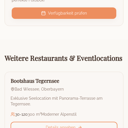
perfekte Fotobox!
Verfügbarkeit prüfen
Weitere
Restaurants & Eventlocations
🏰
Restaurant & Eventlocation
Bootshaus Tegernsee
Bad Wiessee
,
Oberbayern
Exklusive Seelocation mit Panorama-Terrasse am
Tegernsee.
30
-
120
300 m²
Moderner Alpenstil
Details ansehen