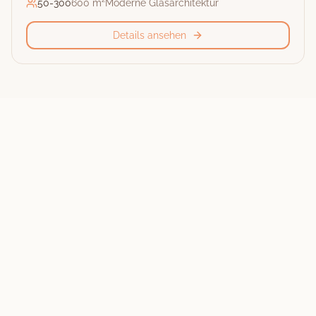
50
-
300
600 m²
Moderne Glasarchitektur
Details ansehen