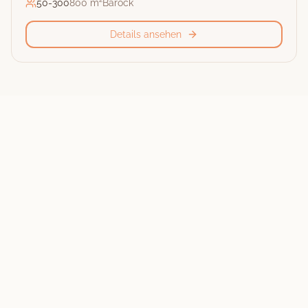
50
-
300
800 m²
Barock
Details ansehen