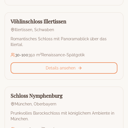
🏰
Schloss
Vöhlinschloss Illertissen
Illertissen
,
Schwaben
Romantisches Schloss mit Panoramablick über das
Illertal.
30
-
100
350 m²
Renaissance-Spätgotik
Details ansehen
🏰
Schloss
Schloss Nymphenburg
München
,
Oberbayern
Prunkvolles Barockschloss mit königlichem Ambiente in
München.