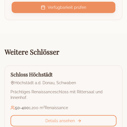
Verfügbarkeit prüfen
Weitere
Schlösser
🏰
Schloss
Schloss Höchstädt
Höchstädt a.d. Donau
,
Schwaben
Prächtiges Renaissanceschloss mit Rittersaal und
Innenhof.
50
-
400
1.200 m²
Renaissance
Details ansehen