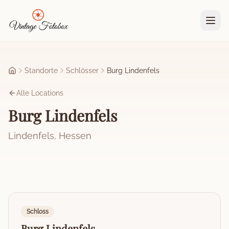
Zum Hauptinhalt springen
Standorte
Schlösser
Burg Lindenfels
Startseite
Alle Locations
Burg Lindenfels
Lindenfels
,
Hessen
Schloss
Burg Lindenfels