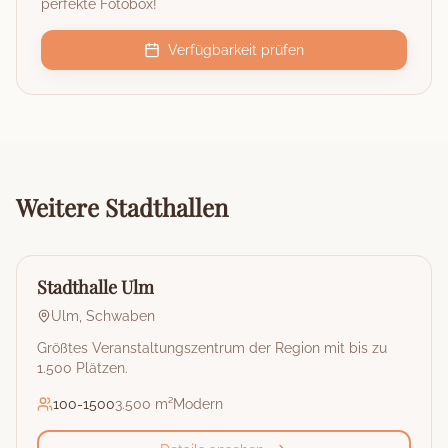
perfekte Fotobox!
Verfügbarkeit prüfen
Weitere
Stadthallen
🏰
Stadthalle
Stadthalle Ulm
Ulm
,
Schwaben
Größtes Veranstaltungszentrum der Region mit bis zu
1.500 Plätzen.
100
-
1500
3.500 m²
Modern