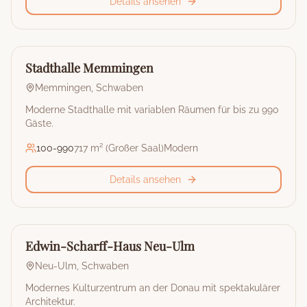
Details ansehen
🏰
Stadthalle
Stadthalle Memmingen
Memmingen
,
Schwaben
Moderne Stadthalle mit variablen Räumen für bis zu 990
Gäste.
100
-
990
717 m² (Großer Saal)
Modern
Details ansehen
🏰
Stadthalle
Edwin-Scharff-Haus Neu-Ulm
Neu-Ulm
,
Schwaben
Modernes Kulturzentrum an der Donau mit spektakulärer
Architektur.