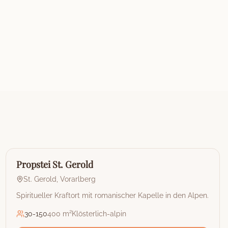
🏰
Hotel
Propstei St. Gerold
St. Gerold
,
Vorarlberg
Spiritueller Kraftort mit romanischer Kapelle in den Alpen.
30
-
150
400 m²
Klösterlich-alpin