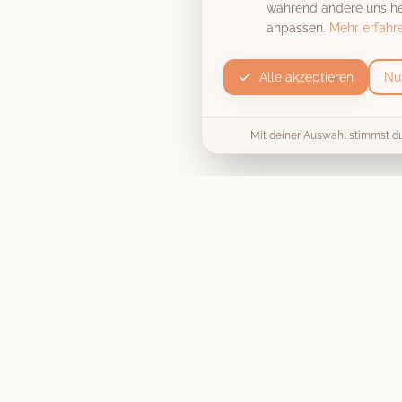
während andere uns hel
anpassen.
Mehr erfahr
Alle akzeptieren
Nu
Mit deiner Auswahl stimmst d
Produkt
Die Fotobox
Unvergessliche Momente, stilecht
Preise & Pakete
festgehalten
. Wir machen deine
Hochzeit, Firmenfeier oder
Collage / Vorlage
Geburtstagsparty zu einem
unvergesslichen Erlebnis.
Jetzt buchen