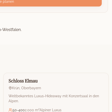
e planen
n-Westfalen.
🏰
Hotel
Schloss Elmau
Krün
,
Oberbayern
Weltbekanntes Luxus-Hideaway mit Konzertsaal in den
Alpen.
50
-
400
2.000 m²
Alpiner Luxus