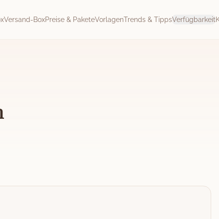
ox
Versand-Box
Preise & Pakete
Vorlagen
Trends & Tipps
Verfügbarkeit
h