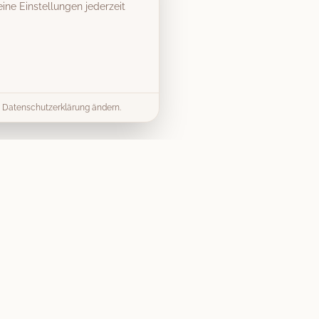
ine Einstellungen jederzeit
er Datenschutzerklärung ändern.
& Tipps
Kontakt
info@vintage-fotobox-
ds & Tipps
mieten.de
mieten Guide
07303 9579040
splanung
Gerst Thalhofer GbR
Preise
Merlinweg 15