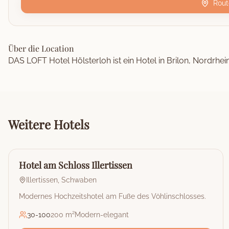
Rout
Über die Location
DAS LOFT Hotel Hölsterloh ist ein Hotel in Brilon, Nordrhei
Weitere
Hotels
🏰
Hotel
Hotel am Schloss Illertissen
Illertissen
,
Schwaben
Modernes Hochzeitshotel am Fuße des Vöhlinschlosses.
30
-
100
200 m²
Modern-elegant