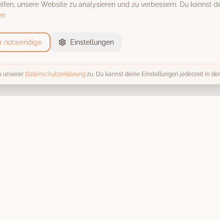
fen, unsere Website zu analysieren und zu verbessern. Du kannst de
en
r notwendige
Einstellungen
u unserer
Datenschutzerklärung
zu. Du kannst deine Einstellungen jederzeit in d
Event-Locations
Trends 
Alle Locations
Alle Tren
Scheunen & Hofgüter
Fotobox 
Schlösser & Burgen
Hochzeit
Stadthallen
Kosten & 