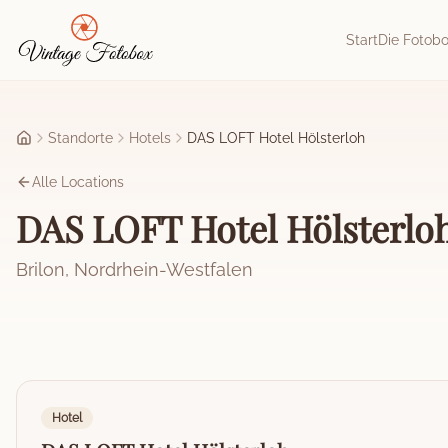
Zum Hauptinhalt springen
Start
Die Fotob
Standorte
Hotels
DAS LOFT Hotel Hölsterloh
Startseite
Alle Locations
DAS LOFT Hotel Hölsterlo
Brilon
,
Nordrhein-Westfalen
Hotel