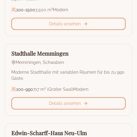
100
-
1500
3.500 m²
Modern
Details ansehen
🏰
Stadthalle
Stadthalle Memmingen
Memmingen
,
Schwaben
Moderne Stadthalle mit variablen Räumen für bis zu 990
Gäste.
100
-
990
717 m² (Großer Saal)
Modern
Details ansehen
🏰
Stadthalle
Edwin-Scharff-Haus Neu-Ulm