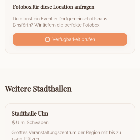
Fotobox für diese Location anfragen
Du planst ein Event in
Dorfgemeinschaftshaus
Binsförth
? Wir liefern die perfekte Fotobox!
Verfügbarkeit prüfen
Weitere
Stadthallen
🏰
Stadthalle
Stadthalle Ulm
Ulm
,
Schwaben
Größtes Veranstaltungszentrum der Region mit bis zu
1.500 Plätzen.