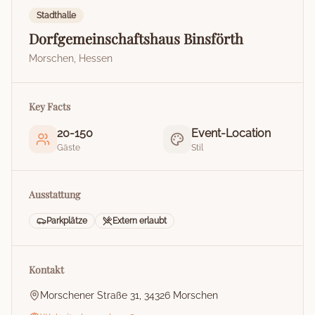
Stadthalle
Dorfgemeinschaftshaus Binsförth
Morschen
,
Hessen
Key Facts
20
-
150
Event-Location
Gäste
Stil
Ausstattung
Parkplätze
Extern erlaubt
Kontakt
Morschener Straße 31, 34326 Morschen