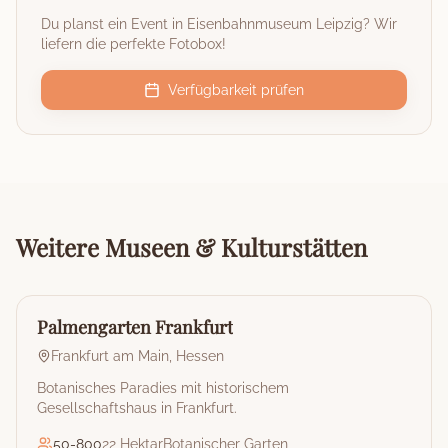
Du planst ein Event in
Eisenbahnmuseum Leipzig
? Wir
liefern die perfekte Fotobox!
Verfügbarkeit prüfen
Weitere
Museen & Kulturstätten
🏰
Museum & Kulturstätte
Palmengarten Frankfurt
Frankfurt am Main
,
Hessen
Botanisches Paradies mit historischem
Gesellschaftshaus in Frankfurt.
50
-
800
22 Hektar
Botanischer Garten