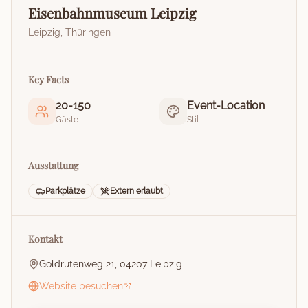
Eisenbahnmuseum Leipzig
Leipzig
,
Thüringen
Key Facts
20
-
150
Event-Location
Gäste
Stil
Ausstattung
Parkplätze
Extern erlaubt
Kontakt
Goldrutenweg 21, 04207 Leipzig
Website besuchen