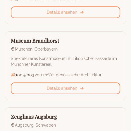
Details ansehen
🏰
Museum & Kulturstätte
Museum Brandhorst
München
,
Oberbayern
Spektakuläres Kunstmuseum mit ikonischer Fassade im
Münchner Kunstareal.
100
-
500
3.200 m²
Zeitgenössische Architektur
Details ansehen
🏰
Museum & Kulturstätte
Zeughaus Augsburg
Augsburg
,
Schwaben