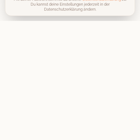
Du kannst deine Einstellungen jederzeit in der
Datenschutzerklärung ändern.
Unvergessliche Momente, stilecht festgehalten
. Wir machen
deine Hochzeit, Firmenfeier oder Geburtstagsparty zu einem
unvergesslichen Erlebnis.
Produkt
Die Fotobox
Preise & Pakete