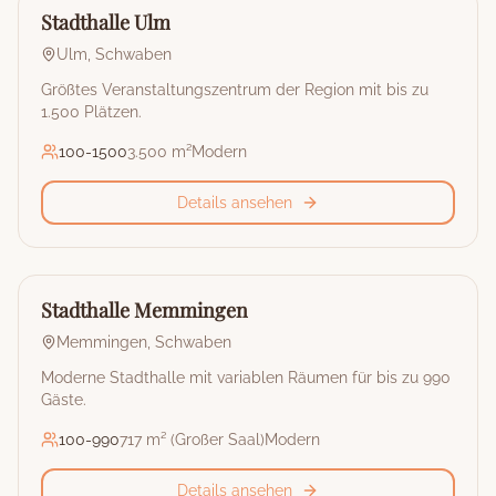
Stadthalle
Stadthalle Ulm
Ulm
,
Schwaben
Größtes Veranstaltungszentrum der Region mit bis zu
1.500 Plätzen.
100
-
1500
3.500 m²
Modern
Details ansehen
🏰
Stadthalle
Stadthalle Memmingen
Memmingen
,
Schwaben
Moderne Stadthalle mit variablen Räumen für bis zu 990
Gäste.
100
-
990
717 m² (Großer Saal)
Modern
Details ansehen