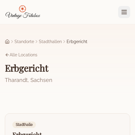
Zum Hauptinhalt springen
Standorte
Stadthallen
Erbgericht
Startseite
Alle Locations
Erbgericht
Tharandt
,
Sachsen
Stadthalle
Erbgericht