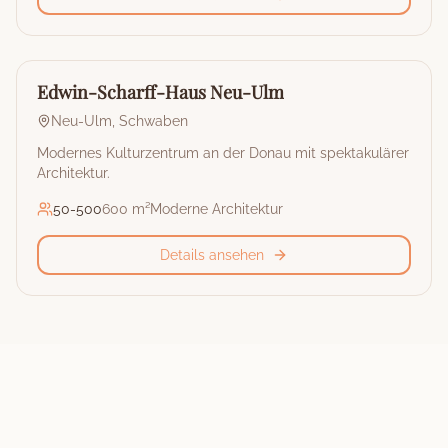
🏰
Stadthalle
Edwin-Scharff-Haus Neu-Ulm
Neu-Ulm
,
Schwaben
Modernes Kulturzentrum an der Donau mit spektakulärer
Architektur.
50
-
500
600 m²
Moderne Architektur
Details ansehen