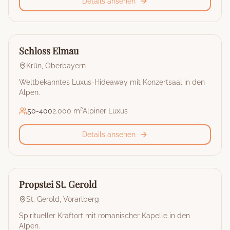
Details ansehen
🏰
Hotel
Schloss Elmau
Krün
,
Oberbayern
Weltbekanntes Luxus-Hideaway mit Konzertsaal in den
Alpen.
50
-
400
2.000 m²
Alpiner Luxus
Details ansehen
🏰
Hotel
Propstei St. Gerold
St. Gerold
,
Vorarlberg
Spiritueller Kraftort mit romanischer Kapelle in den
Alpen.