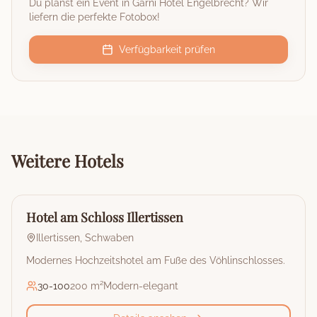
Du planst ein Event in
Garni Hotel Engelbrecht
? Wir
liefern die perfekte Fotobox!
Verfügbarkeit prüfen
Weitere
Hotels
🏰
Hotel
Hotel am Schloss Illertissen
Illertissen
,
Schwaben
Modernes Hochzeitshotel am Fuße des Vöhlinschlosses.
30
-
100
200 m²
Modern-elegant