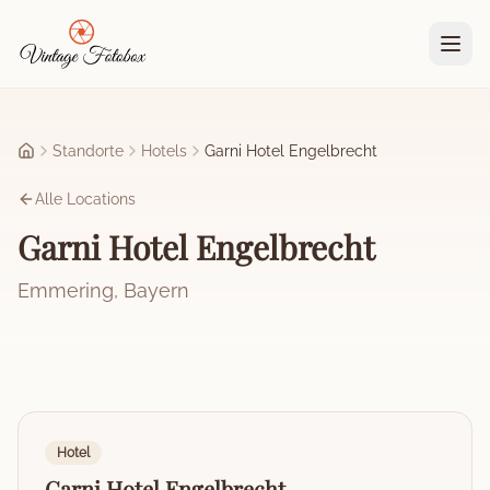
Zum Hauptinhalt springen
Standorte
Hotels
Garni Hotel Engelbrecht
Startseite
Alle Locations
Garni Hotel Engelbrecht
Emmering
,
Bayern
Hotel
Garni Hotel Engelbrecht