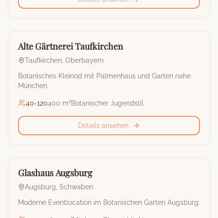
🏰
Restaurant & Eventlocation
Alte Gärtnerei Taufkirchen
Taufkirchen
,
Oberbayern
Botanisches Kleinod mit Palmenhaus und Garten nahe
München.
40
-
120
400 m²
Botanischer Jugendstil
Details ansehen
🏰
Restaurant & Eventlocation
Glashaus Augsburg
Augsburg
,
Schwaben
Moderne Eventlocation im Botanischen Garten Augsburg.