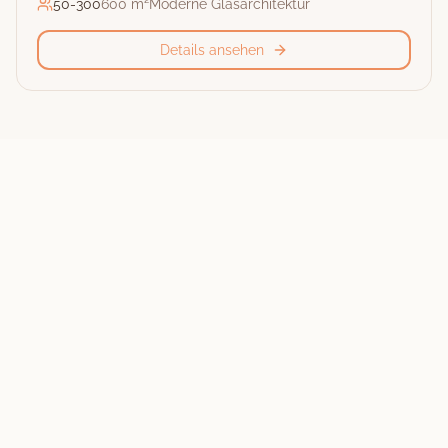
50
-
300
600 m²
Moderne Glasarchitektur
Details ansehen