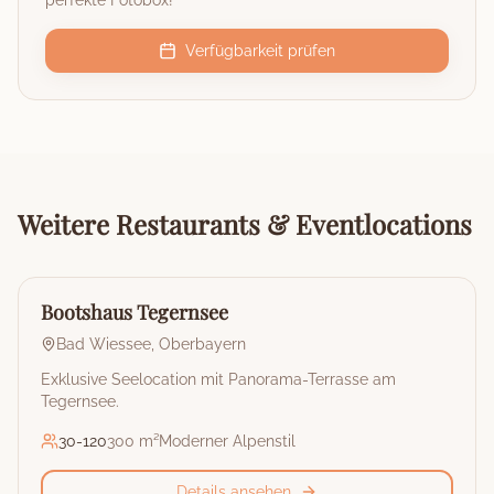
perfekte Fotobox!
Verfügbarkeit prüfen
Weitere
Restaurants & Eventlocations
🏰
Restaurant & Eventlocation
Bootshaus Tegernsee
Bad Wiessee
,
Oberbayern
Exklusive Seelocation mit Panorama-Terrasse am
Tegernsee.
30
-
120
300 m²
Moderner Alpenstil
Details ansehen