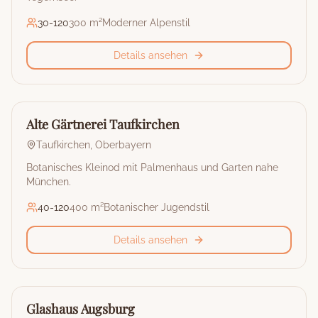
30
-
120
300 m²
Moderner Alpenstil
Details ansehen
🏰
Restaurant & Eventlocation
Alte Gärtnerei Taufkirchen
Taufkirchen
,
Oberbayern
Botanisches Kleinod mit Palmenhaus und Garten nahe
München.
40
-
120
400 m²
Botanischer Jugendstil
Details ansehen
🏰
Restaurant & Eventlocation
Glashaus Augsburg