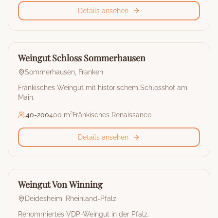
Details ansehen
🏰
Weingut
Weingut Schloss Sommerhausen
Sommerhausen
,
Franken
Fränkisches Weingut mit historischem Schlosshof am
Main.
40
-
200
400 m²
Fränkisches Renaissance
Details ansehen
🏰
Weingut
Weingut Von Winning
Deidesheim
,
Rheinland-Pfalz
Renommiertes VDP-Weingut in der Pfalz.