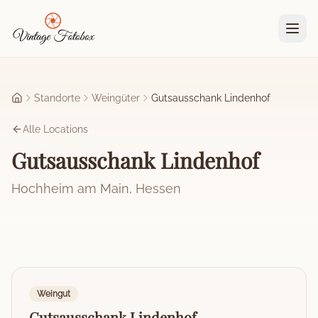
Zum Hauptinhalt springen
Standorte
Weingüter
Gutsausschank Lindenhof
Startseite
Alle Locations
Gutsausschank Lindenhof
Hochheim am Main
,
Hessen
Weingut
Gutsausschank Lindenhof