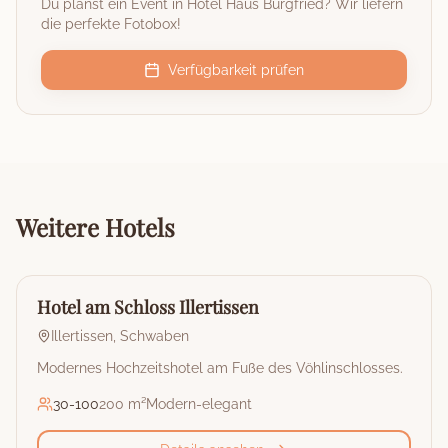
Du planst ein Event in
Hotel Haus Burgfried
? Wir liefern
die perfekte Fotobox!
Verfügbarkeit prüfen
Weitere
Hotels
🏰
Hotel
Hotel am Schloss Illertissen
Illertissen
,
Schwaben
Modernes Hochzeitshotel am Fuße des Vöhlinschlosses.
30
-
100
200 m²
Modern-elegant