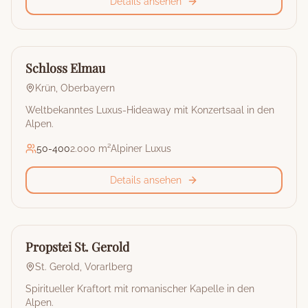
Details ansehen
🏰
Hotel
Schloss Elmau
Krün
,
Oberbayern
Weltbekanntes Luxus-Hideaway mit Konzertsaal in den
Alpen.
50
-
400
2.000 m²
Alpiner Luxus
Details ansehen
🏰
Hotel
Propstei St. Gerold
St. Gerold
,
Vorarlberg
Spiritueller Kraftort mit romanischer Kapelle in den
Alpen.