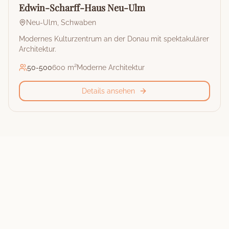
Stadthalle
Edwin-Scharff-Haus Neu-Ulm
Neu-Ulm
,
Schwaben
Modernes Kulturzentrum an der Donau mit spektakulärer
Architektur.
50
-
500
600 m²
Moderne Architektur
Details ansehen