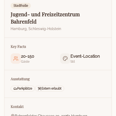
Stadthalle
Jugend- und Freizeitzentrum
Bahrenfeld
Hamburg
,
Schleswig-Holstein
Key Facts
20
-
150
Event-Location
Gäste
Stil
Ausstattung
Parkplätze
Extern erlaubt
Kontakt