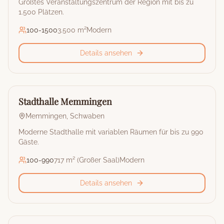
Größtes Veranstaltungszentrum der Region mit bis zu
1.500 Plätzen.
100
-
1500
3.500 m²
Modern
Details ansehen
🏰
Stadthalle
Stadthalle Memmingen
Memmingen
,
Schwaben
Moderne Stadthalle mit variablen Räumen für bis zu 990
Gäste.
100
-
990
717 m² (Großer Saal)
Modern
Details ansehen
🏰