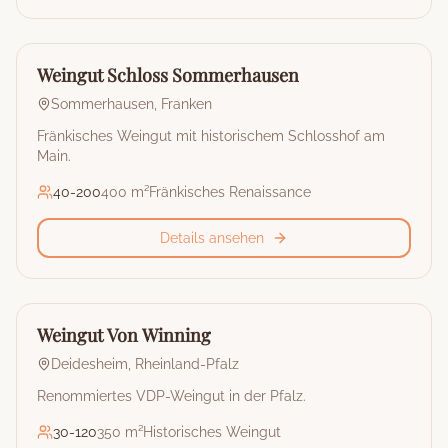
🏰
Weingut
Weingut Schloss Sommerhausen
Sommerhausen
,
Franken
Fränkisches Weingut mit historischem Schlosshof am
Main.
40
-
200
400 m²
Fränkisches Renaissance
Details ansehen
🏰
Weingut
Weingut Von Winning
Deidesheim
,
Rheinland-Pfalz
Renommiertes VDP-Weingut in der Pfalz.
30
-
120
350 m²
Historisches Weingut