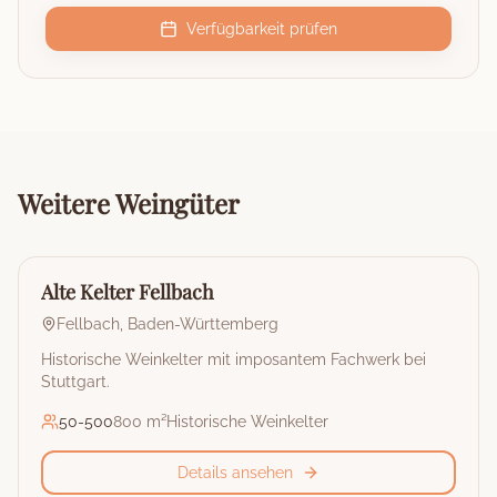
Verfügbarkeit prüfen
Weitere
Weingüter
🏰
Weingut
Alte Kelter Fellbach
Fellbach
,
Baden-Württemberg
Historische Weinkelter mit imposantem Fachwerk bei
Stuttgart.
50
-
500
800 m²
Historische Weinkelter
Details ansehen