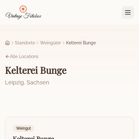
Zum Hauptinhalt springen
Standorte
Weingüter
Kelterei Bunge
Startseite
Alle Locations
Kelterei Bunge
Leipzig
,
Sachsen
Weingut
Kelterei Bunge