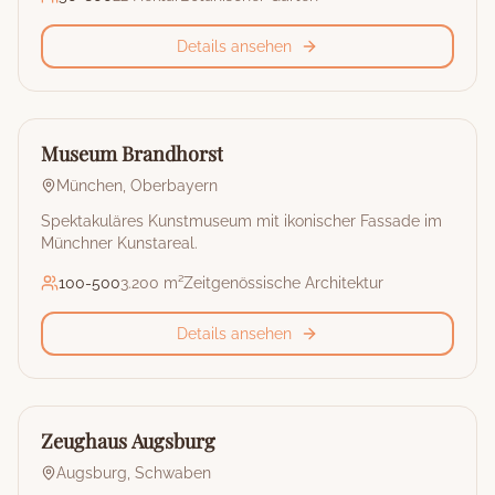
Details ansehen
🏰
Museum & Kulturstätte
Museum Brandhorst
München
,
Oberbayern
Spektakuläres Kunstmuseum mit ikonischer Fassade im
Münchner Kunstareal.
100
-
500
3.200 m²
Zeitgenössische Architektur
Details ansehen
🏰
Museum & Kulturstätte
Zeughaus Augsburg
Augsburg
,
Schwaben