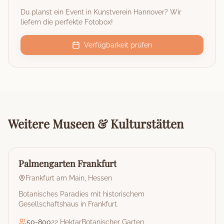
Du planst ein Event in
Kunstverein Hannover
? Wir
liefern die perfekte Fotobox!
Verfügbarkeit prüfen
Weitere
Museen & Kulturstätten
🏰
Museum & Kulturstätte
Palmengarten Frankfurt
Frankfurt am Main
,
Hessen
Botanisches Paradies mit historischem
Gesellschaftshaus in Frankfurt.
50
-
800
22 Hektar
Botanischer Garten