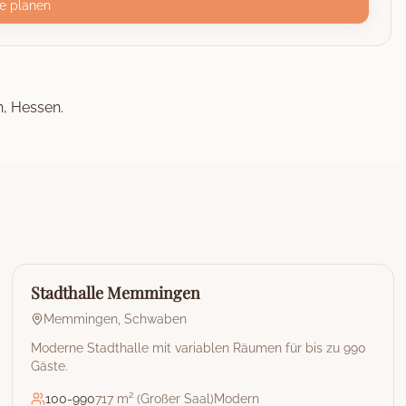
e planen
n, Hessen.
🏰
Stadthalle
Stadthalle Memmingen
Memmingen
,
Schwaben
Moderne Stadthalle mit variablen Räumen für bis zu 990
Gäste.
100
-
990
717 m² (Großer Saal)
Modern