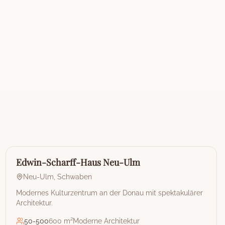
🏰
Stadthalle
Edwin-Scharff-Haus Neu-Ulm
Neu-Ulm
,
Schwaben
Modernes Kulturzentrum an der Donau mit spektakulärer
Architektur.
50
-
500
600 m²
Moderne Architektur