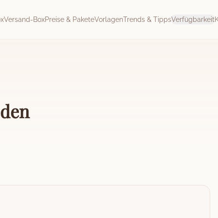
ox
Versand-Box
Preise & Pakete
Vorlagen
Trends & Tipps
Verfügbarkeit
eden