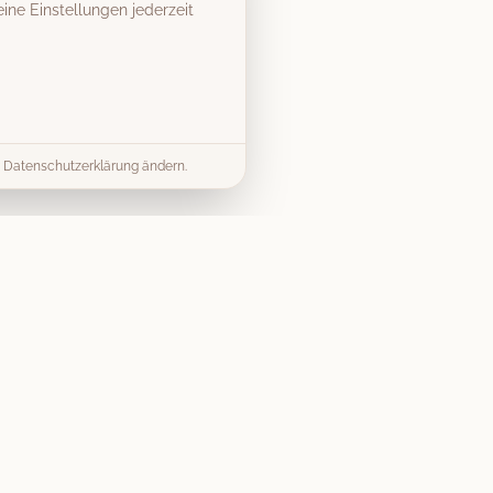
ine Einstellungen jederzeit
er Datenschutzerklärung ändern.
& Tipps
Kontakt
info@vintage-fotobox-
ds & Tipps
mieten.de
mieten Guide
07303 9579040
splanung
Gerst Thalhofer GbR
Preise
Merlinweg 15