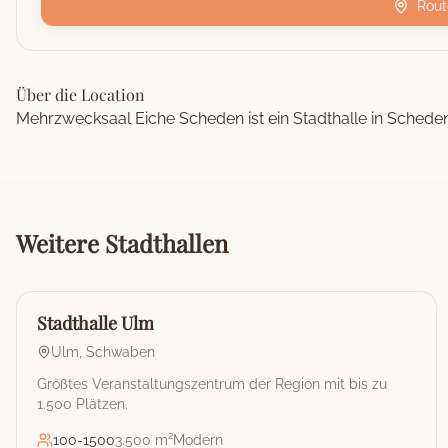
Rout
Über die Location
Mehrzwecksaal Eiche Scheden ist ein Stadthalle in Schede
Weitere
Stadthallen
🏰
Stadthalle
Stadthalle Ulm
Ulm
,
Schwaben
Größtes Veranstaltungszentrum der Region mit bis zu
1.500 Plätzen.
100
-
1500
3.500 m²
Modern