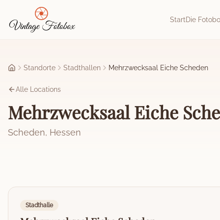
Zum Hauptinhalt springen
Start
Die Fotob
Standorte
Stadthallen
Mehrzwecksaal Eiche Scheden
Startseite
Alle Locations
Mehrzwecksaal Eiche Sch
Scheden
,
Hessen
Stadthalle