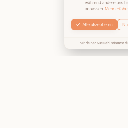
während andere uns hel
anpassen.
Mehr erfahr
Alle akzeptieren
Nu
Mit deiner Auswahl stimmst d
Produkt
Die Fotobox
Unvergessliche Momente, stilecht
Preise & Pakete
festgehalten
. Wir machen deine
Hochzeit, Firmenfeier oder
Collage / Vorlage
Geburtstagsparty zu einem
unvergesslichen Erlebnis.
Jetzt buchen