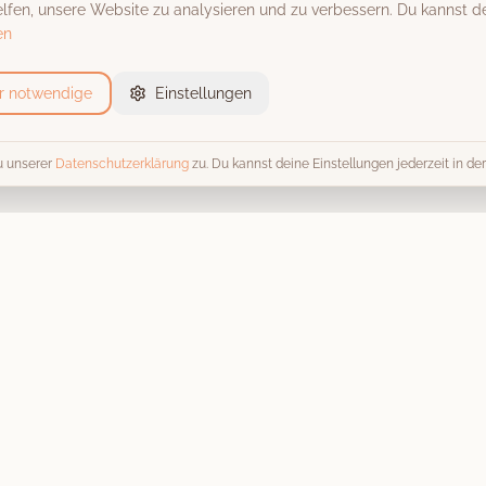
fen, unsere Website zu analysieren und zu verbessern. Du kannst de
en
r notwendige
Einstellungen
u unserer
Datenschutzerklärung
zu. Du kannst deine Einstellungen jederzeit in d
Event-Locations
Trends 
Alle Locations
Alle Tren
Scheunen & Hofgüter
Fotobox 
Schlösser & Burgen
Hochzeit
Stadthallen
Kosten & 