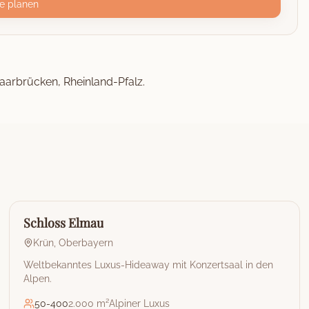
e planen
Saarbrücken, Rheinland-Pfalz.
🏰
Hotel
Schloss Elmau
Krün
,
Oberbayern
Weltbekanntes Luxus-Hideaway mit Konzertsaal in den
Alpen.
50
-
400
2.000 m²
Alpiner Luxus