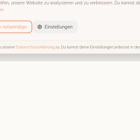
fen, unsere Website zu analysieren und zu verbessern. Du kannst de
en
r notwendige
Einstellungen
u unserer
Datenschutzerklärung
zu. Du kannst deine Einstellungen jederzeit in d
Event-Locations
Trends 
Alle Locations
Alle Tren
Scheunen & Hofgüter
Fotobox 
Schlösser & Burgen
Hochzeit
Stadthallen
Kosten & 