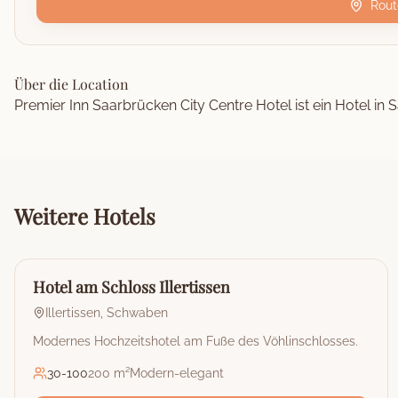
Rout
Über die Location
Premier Inn Saarbrücken City Centre Hotel ist ein Hotel in 
Weitere
Hotels
🏰
Hotel
Hotel am Schloss Illertissen
Illertissen
,
Schwaben
Modernes Hochzeitshotel am Fuße des Vöhlinschlosses.
30
-
100
200 m²
Modern-elegant