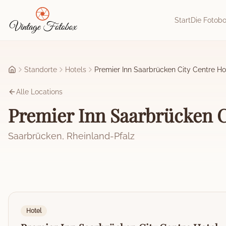
Zum Hauptinhalt springen
Start
Die Fotob
Standorte
Hotels
Premier Inn Saarbrücken City Centre Ho
Startseite
Alle Locations
Premier Inn Saarbrücken C
Saarbrücken
,
Rheinland-Pfalz
Hotel