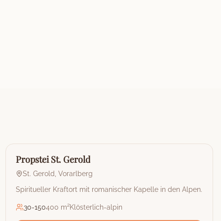
🏰
Hotel
Propstei St. Gerold
St. Gerold
,
Vorarlberg
Spiritueller Kraftort mit romanischer Kapelle in den Alpen.
30
-
150
400 m²
Klösterlich-alpin