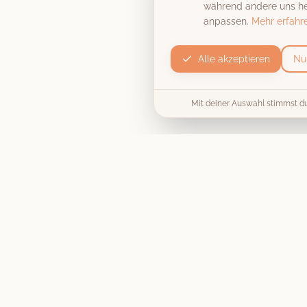
während andere uns hel
anpassen.
Mehr erfahr
Alle akzeptieren
Nu
Mit deiner Auswahl stimmst d
Produkt
Die Fotobox
Unvergessliche Momente, stilecht
Preise & Pakete
festgehalten
. Wir machen deine
Hochzeit, Firmenfeier oder
Collage / Vorlage
Geburtstagsparty zu einem
unvergesslichen Erlebnis.
Jetzt buchen