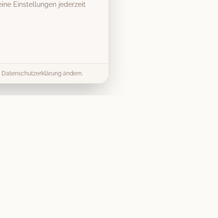
ine Einstellungen jederzeit
er Datenschutzerklärung ändern.
& Tipps
Kontakt
info@vintage-fotobox-
ds & Tipps
mieten.de
mieten Guide
07303 9579040
splanung
Gerst Thalhofer GbR
Preise
Merlinweg 15