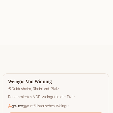
🏰
Weingut
Weingut Von Winning
Deidesheim
,
Rheinland-Pfalz
Renommiertes VDP-Weingut in der Pfalz.
30
-
120
350 m²
Historisches Weingut