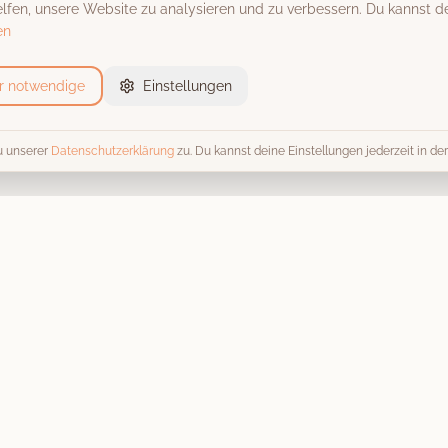
fen, unsere Website zu analysieren und zu verbessern. Du kannst de
en
r notwendige
Einstellungen
u unserer
Datenschutzerklärung
zu. Du kannst deine Einstellungen jederzeit in d
Event-Locations
Trends 
Alle Locations
Alle Tren
Scheunen & Hofgüter
Fotobox 
Schlösser & Burgen
Hochzeit
Stadthallen
Kosten & 