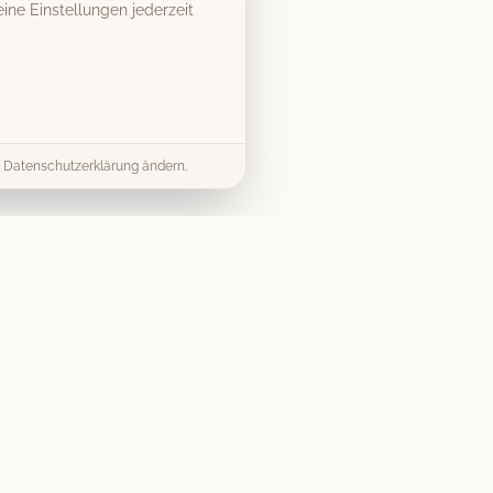
ine Einstellungen jederzeit
er Datenschutzerklärung ändern.
& Tipps
Kontakt
info@vintage-fotobox-
ds & Tipps
mieten.de
mieten Guide
07303 9579040
splanung
Gerst Thalhofer GbR
Preise
Merlinweg 15