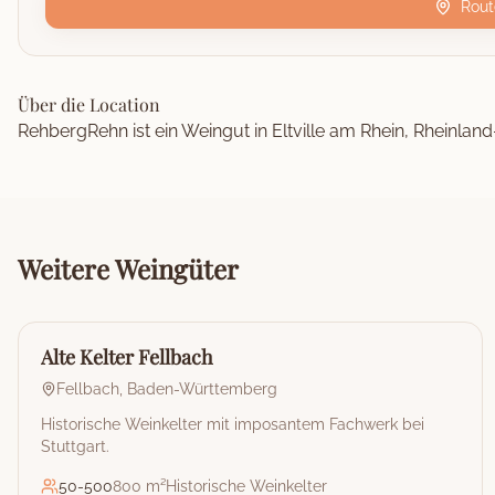
Rout
Über die Location
RehbergRehn ist ein Weingut in Eltville am Rhein, Rheinland
Weitere
Weingüter
🏰
Weingut
Alte Kelter Fellbach
Fellbach
,
Baden-Württemberg
Historische Weinkelter mit imposantem Fachwerk bei
Stuttgart.
50
-
500
800 m²
Historische Weinkelter