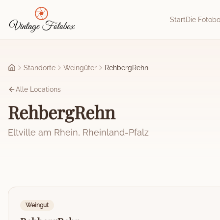
Zum Hauptinhalt springen
Start
Die Fotob
Standorte
Weingüter
RehbergRehn
Startseite
Alle Locations
RehbergRehn
Eltville am Rhein
,
Rheinland-Pfalz
Weingut