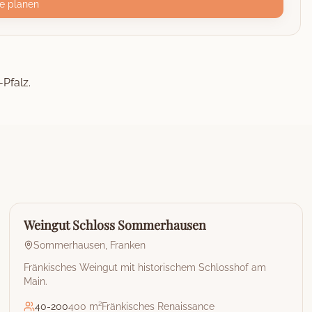
e planen
-Pfalz.
🏰
Weingut
Weingut Schloss Sommerhausen
Sommerhausen
,
Franken
Fränkisches Weingut mit historischem Schlosshof am
Main.
40
-
200
400 m²
Fränkisches Renaissance