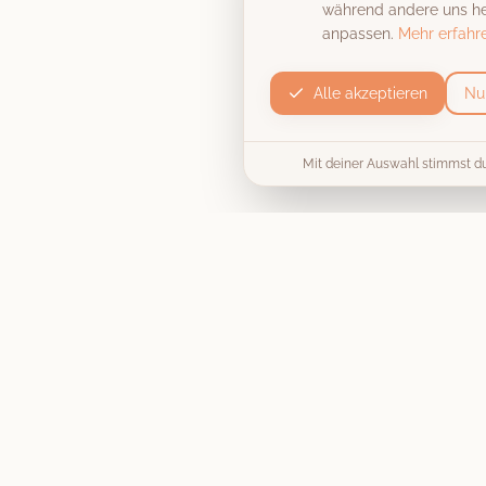
während andere uns hel
anpassen.
Mehr erfahr
Alle akzeptieren
Nu
Mit deiner Auswahl stimmst d
Produkt
Die Fotobox
Unvergessliche Momente, stilecht
Preise & Pakete
festgehalten
. Wir machen deine
Hochzeit, Firmenfeier oder
Collage / Vorlage
Geburtstagsparty zu einem
unvergesslichen Erlebnis.
Jetzt buchen