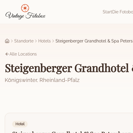
Zum Hauptinhalt springen
Start
Die Fotob
Standorte
Hotels
Steigenberger Grandhotel & Spa Peter
Startseite
Alle Locations
Steigenberger Grandhotel 
Königswinter
,
Rheinland-Pfalz
Hotel