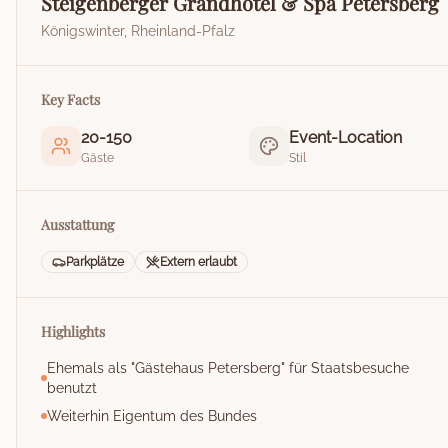
Steigenberger Grandhotel & Spa Petersberg
Königswinter
,
Rheinland-Pfalz
Key Facts
20
-
150
Event-Location
Gäste
Stil
Ausstattung
Parkplätze
Extern erlaubt
Highlights
Ehemals als "Gästehaus Petersberg" für Staatsbesuche
benutzt
Weiterhin Eigentum des Bundes