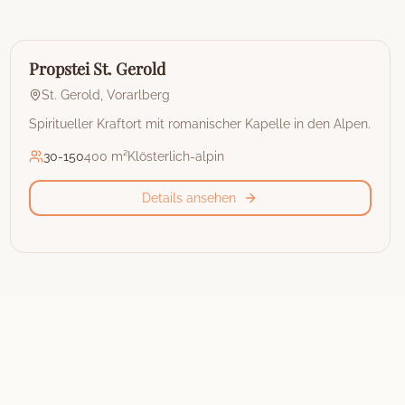
🏰
Hotel
Propstei St. Gerold
St. Gerold
,
Vorarlberg
Spiritueller Kraftort mit romanischer Kapelle in den Alpen.
30
-
150
400 m²
Klösterlich-alpin
Details ansehen