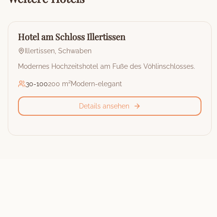
🏰
Hotel
Hotel am Schloss Illertissen
Illertissen
,
Schwaben
Modernes Hochzeitshotel am Fuße des Vöhlinschlosses.
30
-
100
200 m²
Modern-elegant
Details ansehen