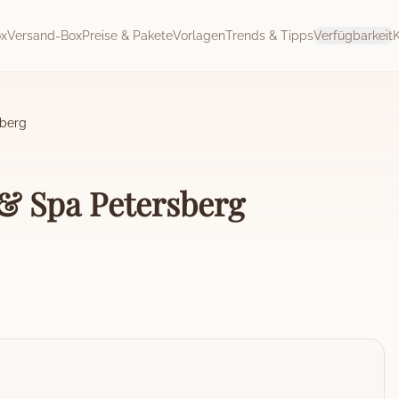
ox
Versand-Box
Preise & Pakete
Vorlagen
Trends & Tipps
Verfügbarkeit
sberg
& Spa Petersberg