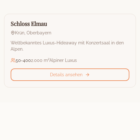
🏰
Hotel
Schloss Elmau
Krün
,
Oberbayern
Weltbekanntes Luxus-Hideaway mit Konzertsaal in den
Alpen.
50
-
400
2.000 m²
Alpiner Luxus
Details ansehen