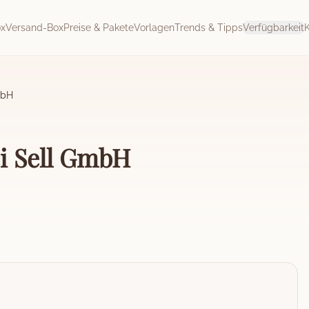
ox
Versand-Box
Preise & Pakete
Vorlagen
Trends & Tipps
Verfügbarkeit
mbH
i Sell GmbH