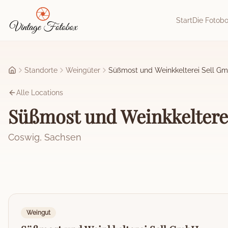
Zum Hauptinhalt springen
Start
Die Fotob
Standorte
Weingüter
Süßmost und Weinkkelterei Sell G
Startseite
Alle Locations
Süßmost und Weinkkeltere
Coswig
,
Sachsen
Weingut