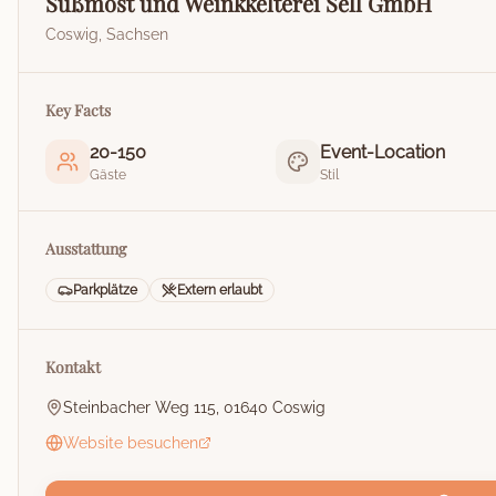
Süßmost und Weinkkelterei Sell GmbH
Coswig
,
Sachsen
Key Facts
20
-
150
Event-Location
Gäste
Stil
Ausstattung
Parkplätze
Extern erlaubt
Kontakt
Steinbacher Weg 115, 01640 Coswig
Website besuchen