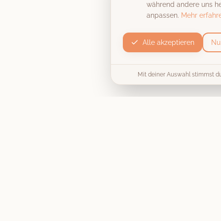
während andere uns hel
anpassen.
Mehr erfahr
Alle akzeptieren
Nu
Mit deiner Auswahl stimmst d
Produkt
Die Fotobox
Unvergessliche Momente, stilecht
Preise & Pakete
festgehalten
. Wir machen deine
Hochzeit, Firmenfeier oder
Collage / Vorlage
Geburtstagsparty zu einem
unvergesslichen Erlebnis.
Jetzt buchen