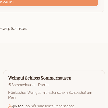
e planen
oswig, Sachsen.
🏰
Weingut
Weingut Schloss Sommerhausen
Sommerhausen
,
Franken
Fränkisches Weingut mit historischem Schlosshof am
Main.
40
-
200
400 m²
Fränkisches Renaissance