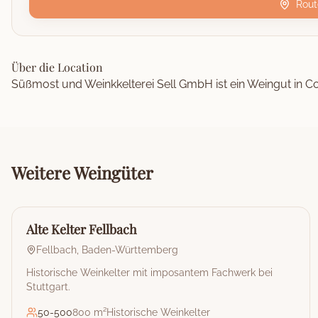
Rout
Über die Location
Süßmost und Weinkkelterei Sell GmbH ist ein Weingut in C
Weitere
Weingüter
🏰
Weingut
Alte Kelter Fellbach
Fellbach
,
Baden-Württemberg
Historische Weinkelter mit imposantem Fachwerk bei
Stuttgart.
50
-
500
800 m²
Historische Weinkelter