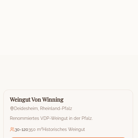
🏰
Weingut
Weingut Von Winning
Deidesheim
,
Rheinland-Pfalz
Renommiertes VDP-Weingut in der Pfalz.
30
-
120
350 m²
Historisches Weingut