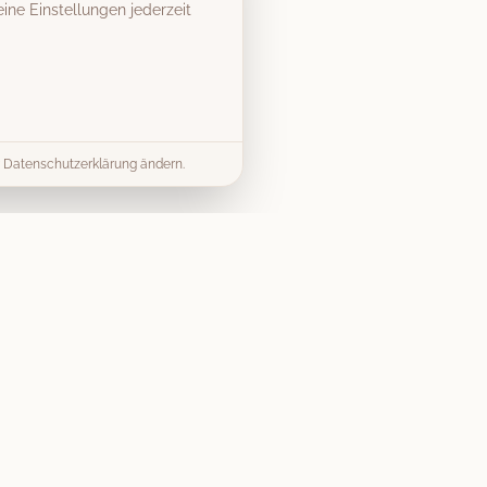
ine Einstellungen jederzeit
er Datenschutzerklärung ändern.
& Tipps
Kontakt
info@vintage-fotobox-
ds & Tipps
mieten.de
mieten Guide
07303 9579040
splanung
Gerst Thalhofer GbR
Preise
Merlinweg 15