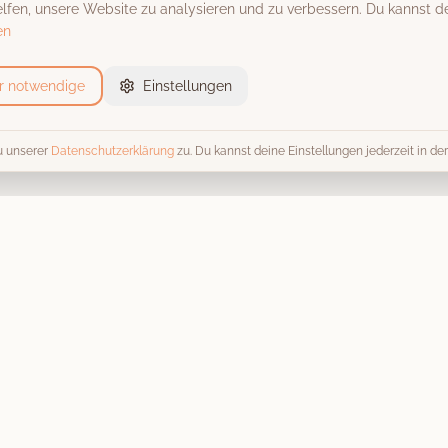
fen, unsere Website zu analysieren und zu verbessern. Du kannst de
en
r notwendige
Einstellungen
u unserer
Datenschutzerklärung
zu. Du kannst deine Einstellungen jederzeit in d
Event-Locations
Trends 
Alle Locations
Alle Tren
Scheunen & Hofgüter
Fotobox 
Schlösser & Burgen
Hochzeit
Stadthallen
Kosten & 