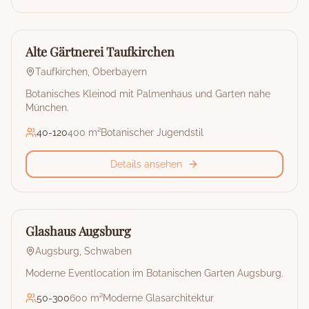
🏰
Restaurant & Eventlocation
Alte Gärtnerei Taufkirchen
Taufkirchen
,
Oberbayern
Botanisches Kleinod mit Palmenhaus und Garten nahe
München.
40
-
120
400 m²
Botanischer Jugendstil
Details ansehen
🏰
Restaurant & Eventlocation
Glashaus Augsburg
Augsburg
,
Schwaben
Moderne Eventlocation im Botanischen Garten Augsburg.
50
-
300
600 m²
Moderne Glasarchitektur