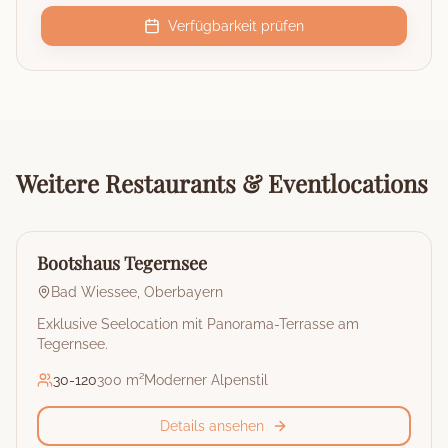
Verfügbarkeit prüfen
Weitere
Restaurants & Eventlocations
🏰
Restaurant & Eventlocation
Bootshaus Tegernsee
Bad Wiessee
,
Oberbayern
Exklusive Seelocation mit Panorama-Terrasse am
Tegernsee.
30
-
120
300 m²
Moderner Alpenstil
Details ansehen