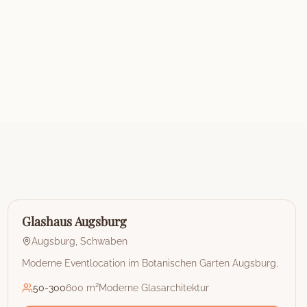
🏰
Restaurant & Eventlocation
Glashaus Augsburg
Augsburg
,
Schwaben
Moderne Eventlocation im Botanischen Garten Augsburg.
50
-
300
600 m²
Moderne Glasarchitektur