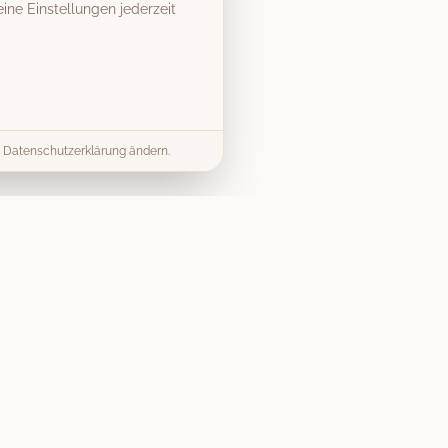
ine Einstellungen jederzeit
er Datenschutzerklärung ändern.
& Tipps
Kontakt
info@vintage-fotobox-
ds & Tipps
mieten.de
mieten Guide
07303 9579040
splanung
Gerst Thalhofer GbR
Preise
Merlinweg 15