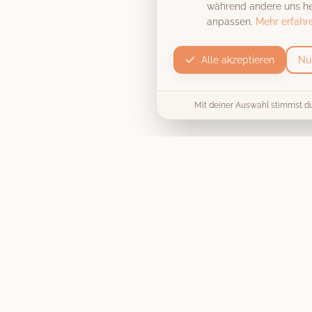
während andere uns hel
anpassen.
Mehr erfahr
Alle akzeptieren
Nu
Mit deiner Auswahl stimmst d
Produkt
Die Fotobox
Unvergessliche Momente, stilecht
Preise & Pakete
festgehalten
. Wir machen deine
Hochzeit, Firmenfeier oder
Collage / Vorlage
Geburtstagsparty zu einem
unvergesslichen Erlebnis.
Jetzt buchen