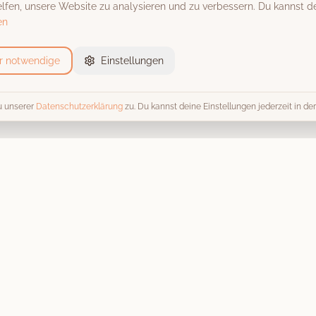
fen, unsere Website zu analysieren und zu verbessern. Du kannst de
en
r notwendige
Einstellungen
u unserer
Datenschutzerklärung
zu. Du kannst deine Einstellungen jederzeit in d
Event-Locations
Trends 
Alle Locations
Alle Tren
Scheunen & Hofgüter
Fotobox 
Schlösser & Burgen
Hochzeit
Stadthallen
Kosten & 