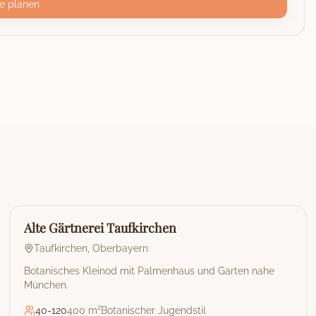
e planen
🏰
Restaurant & Eventlocation
Alte Gärtnerei Taufkirchen
Taufkirchen
,
Oberbayern
Botanisches Kleinod mit Palmenhaus und Garten nahe
München.
40
-
120
400 m²
Botanischer Jugendstil