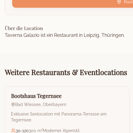
Rout
Über die Location
Taverna Galazio ist ein Restaurant in Leipzig, Thüringen.
Weitere
Restaurants & Eventlocations
🏰
Restaurant & Eventlocation
Bootshaus Tegernsee
Bad Wiessee
,
Oberbayern
Exklusive Seelocation mit Panorama-Terrasse am
Tegernsee.
30
-
120
300 m²
Moderner Alpenstil