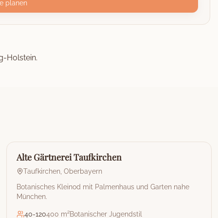
e planen
g-Holstein.
🏰
Restaurant & Eventlocation
Alte Gärtnerei Taufkirchen
Taufkirchen
,
Oberbayern
Botanisches Kleinod mit Palmenhaus und Garten nahe
München.
40
-
120
400 m²
Botanischer Jugendstil