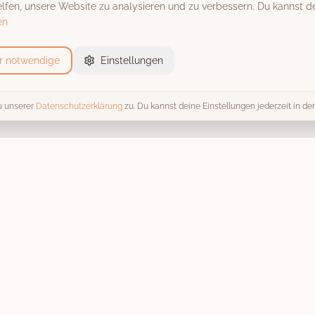
fen, unsere Website zu analysieren und zu verbessern. Du kannst de
en
r notwendige
Einstellungen
u unserer
Datenschutzerklärung
zu. Du kannst deine Einstellungen jederzeit in d
Event-Locations
Trends 
Alle Locations
Alle Tren
Scheunen & Hofgüter
Fotobox 
Schlösser & Burgen
Hochzeit
Stadthallen
Kosten & 