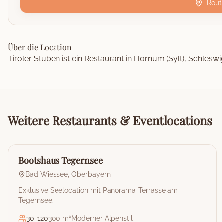
Rout
Über die Location
Tiroler Stuben ist ein Restaurant in Hörnum (Sylt), Schleswi
Weitere
Restaurants & Eventlocations
🏰
Restaurant & Eventlocation
Bootshaus Tegernsee
Bad Wiessee
,
Oberbayern
Exklusive Seelocation mit Panorama-Terrasse am
Tegernsee.
30
-
120
300 m²
Moderner Alpenstil