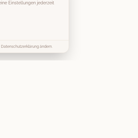
ine Einstellungen jederzeit
er Datenschutzerklärung ändern.
& Tipps
Kontakt
info@vintage-fotobox-
ds & Tipps
mieten.de
mieten Guide
07303 9579040
splanung
Gerst Thalhofer GbR
Preise
Merlinweg 15