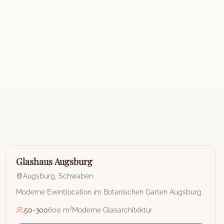
🏰
Restaurant & Eventlocation
Glashaus Augsburg
Augsburg
,
Schwaben
Moderne Eventlocation im Botanischen Garten Augsburg.
50
-
300
600 m²
Moderne Glasarchitektur