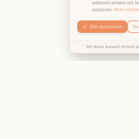
während andere uns hel
anpassen.
Mehr erfahr
Alle akzeptieren
Nu
Mit deiner Auswahl stimmst d
Produkt
Die Fotobox
Unvergessliche Momente, stilecht
Preise & Pakete
festgehalten
. Wir machen deine
Hochzeit, Firmenfeier oder
Collage / Vorlage
Geburtstagsparty zu einem
unvergesslichen Erlebnis.
Jetzt buchen