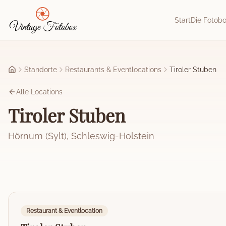
Zum Hauptinhalt springen
Start
Die Fotob
Standorte
Restaurants & Eventlocations
Tiroler Stuben
Startseite
Alle Locations
Tiroler Stuben
Hörnum (Sylt)
,
Schleswig-Holstein
Restaurant & Eventlocation