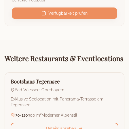
perfekte Fotobox!
Verfügbarkeit prüfen
Weitere
Restaurants & Eventlocations
🏰
Restaurant & Eventlocation
Bootshaus Tegernsee
Bad Wiessee
,
Oberbayern
Exklusive Seelocation mit Panorama-Terrasse am
Tegernsee.
30
-
120
300 m²
Moderner Alpenstil
Details ansehen