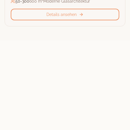
50
-
300
600 m²
Moderne Glasarchitektur
Details ansehen