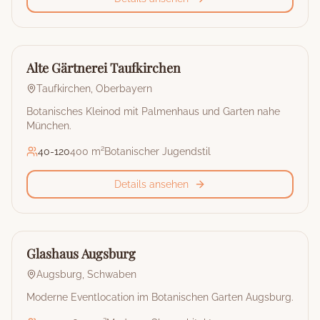
🏰
Restaurant & Eventlocation
Alte Gärtnerei Taufkirchen
Taufkirchen
,
Oberbayern
Botanisches Kleinod mit Palmenhaus und Garten nahe
München.
40
-
120
400 m²
Botanischer Jugendstil
Details ansehen
🏰
Restaurant & Eventlocation
Glashaus Augsburg
Augsburg
,
Schwaben
Moderne Eventlocation im Botanischen Garten Augsburg.