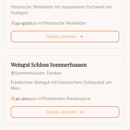
Historische Weinkelter mit imposantem Fachwerk bei
Stuttgart.
50
-
500
800 m²
Historische Weinkelter
Details ansehen
🏰
Weingut
Weingut Schloss Sommerhausen
Sommerhausen
,
Franken
Fränkisches Weingut mit historischem Schlosshof am
Main.
40
-
200
400 m²
Fränkisches Renaissance
Details ansehen