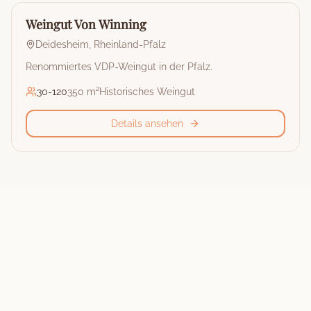
🏰
Weingut
Weingut Von Winning
Deidesheim
,
Rheinland-Pfalz
Renommiertes VDP-Weingut in der Pfalz.
30
-
120
350 m²
Historisches Weingut
Details ansehen