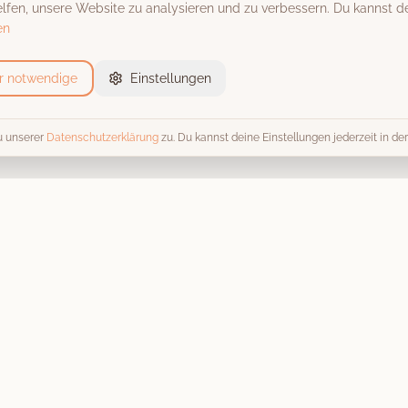
fen, unsere Website zu analysieren und zu verbessern. Du kannst de
en
r notwendige
Einstellungen
u unserer
Datenschutzerklärung
zu. Du kannst deine Einstellungen jederzeit in d
Event-Locations
Trends 
Alle Locations
Alle Tren
Scheunen & Hofgüter
Fotobox 
Schlösser & Burgen
Hochzeit
Stadthallen
Kosten & 