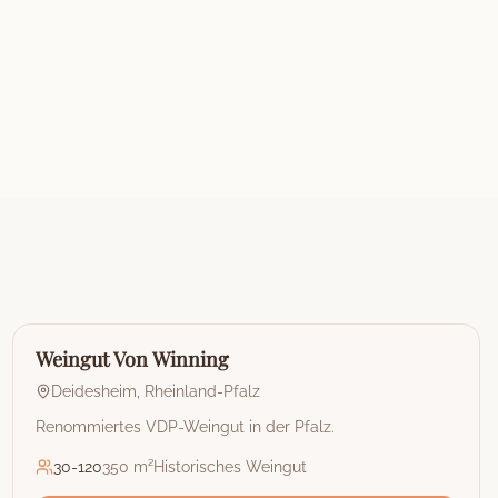
🏰
Weingut
Weingut Von Winning
Deidesheim
,
Rheinland-Pfalz
Renommiertes VDP-Weingut in der Pfalz.
30
-
120
350 m²
Historisches Weingut