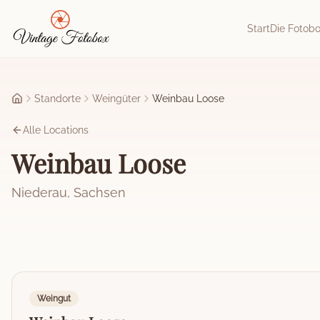
Zum Hauptinhalt springen
Start
Die Fotob
Standorte
Weingüter
Weinbau Loose
Startseite
Alle Locations
Weinbau Loose
Niederau
,
Sachsen
Weingut