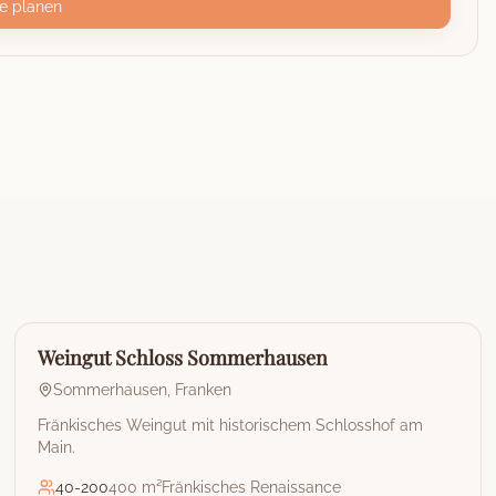
e planen
🏰
Weingut
Weingut Schloss Sommerhausen
Sommerhausen
,
Franken
Fränkisches Weingut mit historischem Schlosshof am
Main.
40
-
200
400 m²
Fränkisches Renaissance