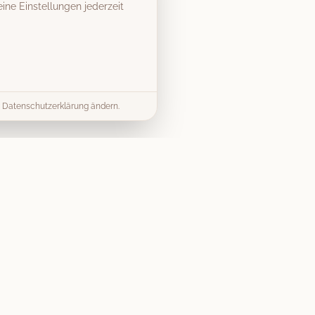
ine Einstellungen jederzeit
er Datenschutzerklärung ändern.
& Tipps
Kontakt
info@vintage-fotobox-
ds & Tipps
mieten.de
mieten Guide
07303 9579040
splanung
Gerst Thalhofer GbR
Preise
Merlinweg 15