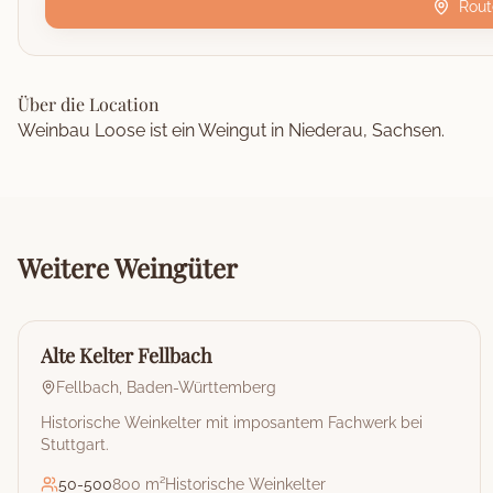
Rout
Über die Location
Weinbau Loose ist ein Weingut in Niederau, Sachsen.
Weitere
Weingüter
🏰
Weingut
Alte Kelter Fellbach
Fellbach
,
Baden-Württemberg
Historische Weinkelter mit imposantem Fachwerk bei
Stuttgart.
50
-
500
800 m²
Historische Weinkelter