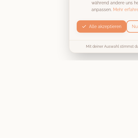
während andere uns hel
anpassen.
Mehr erfahr
Alle akzeptieren
Nu
Mit deiner Auswahl stimmst d
Produkt
Die Fotobox
Unvergessliche Momente, stilecht
Preise & Pakete
festgehalten
. Wir machen deine
Hochzeit, Firmenfeier oder
Collage / Vorlage
Geburtstagsparty zu einem
unvergesslichen Erlebnis.
Jetzt buchen