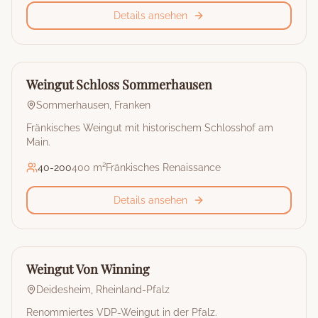
Details ansehen
🏰
Weingut
Weingut Schloss Sommerhausen
Sommerhausen
,
Franken
Fränkisches Weingut mit historischem Schlosshof am
Main.
40
-
200
400 m²
Fränkisches Renaissance
Details ansehen
🏰
Weingut
Weingut Von Winning
Deidesheim
,
Rheinland-Pfalz
Renommiertes VDP-Weingut in der Pfalz.