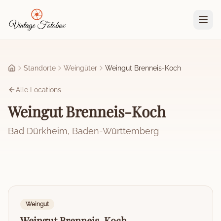
Zum Hauptinhalt springen
Standorte
Weingüter
Weingut Brenneis-Koch
Startseite
Alle Locations
Weingut Brenneis-Koch
Bad Dürkheim
,
Baden-Württemberg
Weingut
Weingut Brenneis-Koch