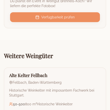
Du planst ein Event in
Weingut Brenneis-Koch
? Wir
liefern die perfekte Fotobox!
Verfügbarkeit prüfen
Weitere
Weingüter
🏰
Weingut
Alte Kelter Fellbach
Fellbach
,
Baden-Württemberg
Historische Weinkelter mit imposantem Fachwerk bei
Stuttgart.
50
-
500
800 m²
Historische Weinkelter