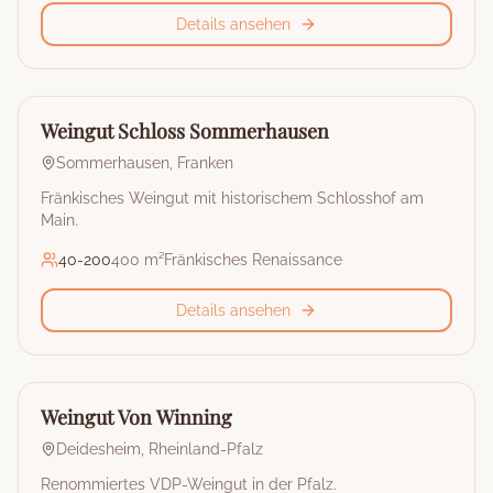
Details ansehen
🏰
Weingut
Weingut Schloss Sommerhausen
Sommerhausen
,
Franken
Fränkisches Weingut mit historischem Schlosshof am
Main.
40
-
200
400 m²
Fränkisches Renaissance
Details ansehen
🏰
Weingut
Weingut Von Winning
Deidesheim
,
Rheinland-Pfalz
Renommiertes VDP-Weingut in der Pfalz.