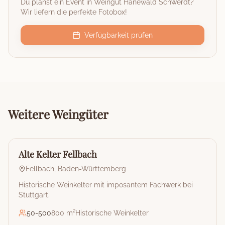
Du planst ein Event in
Weingut Hanewald Schwerdt
?
Wir liefern die perfekte Fotobox!
Verfügbarkeit prüfen
Weitere
Weingüter
🏰
Weingut
Alte Kelter Fellbach
Fellbach
,
Baden-Württemberg
Historische Weinkelter mit imposantem Fachwerk bei
Stuttgart.
50
-
500
800 m²
Historische Weinkelter