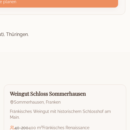
e planen
t), Thüringen.
🏰
Weingut
Weingut Schloss Sommerhausen
Sommerhausen
,
Franken
Fränkisches Weingut mit historischem Schlosshof am
Main.
40
-
200
400 m²
Fränkisches Renaissance