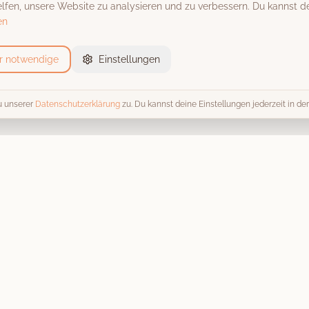
fen, unsere Website zu analysieren und zu verbessern. Du kannst de
en
r notwendige
Einstellungen
u unserer
Datenschutzerklärung
zu. Du kannst deine Einstellungen jederzeit in d
Event-Locations
Trends 
Alle Locations
Alle Tren
Scheunen & Hofgüter
Fotobox 
Schlösser & Burgen
Hochzeit
Stadthallen
Kosten & 