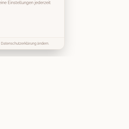
ine Einstellungen jederzeit
er Datenschutzerklärung ändern.
& Tipps
Kontakt
info@vintage-fotobox-
ds & Tipps
mieten.de
mieten Guide
07303 9579040
splanung
Gerst Thalhofer GbR
Preise
Merlinweg 15