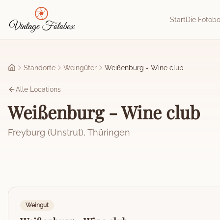
Zum Hauptinhalt springen
Start
Die Fotob
Standorte
Weingüter
Weißenburg - Wine club
Startseite
Alle Locations
Weißenburg - Wine club
Freyburg (Unstrut)
,
Thüringen
Weingut