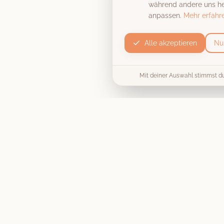
während andere uns hel
anpassen.
Mehr erfahr
Alle akzeptieren
Nu
Mit deiner Auswahl stimmst d
Produkt
Die Fotobox
Unvergessliche Momente, stilecht
Preise & Pakete
festgehalten
. Wir machen deine
Hochzeit, Firmenfeier oder
Collage / Vorlage
Geburtstagsparty zu einem
unvergesslichen Erlebnis.
Jetzt buchen