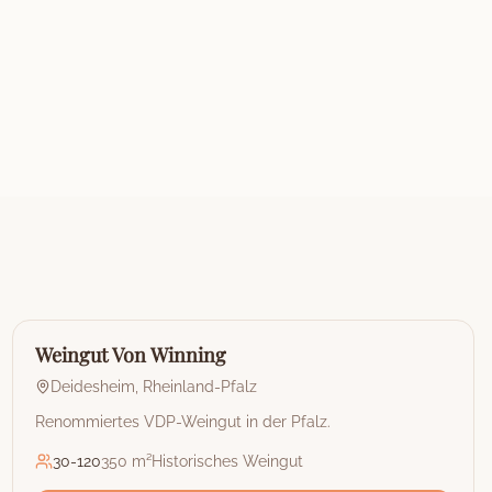
🏰
Weingut
Weingut Von Winning
Deidesheim
,
Rheinland-Pfalz
Renommiertes VDP-Weingut in der Pfalz.
30
-
120
350 m²
Historisches Weingut