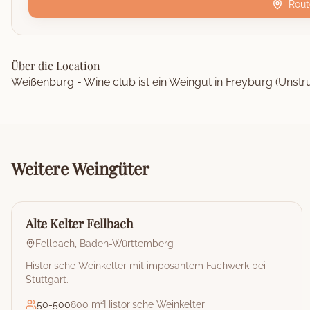
Rout
Über die Location
Weißenburg - Wine club ist ein Weingut in Freyburg (Unstru
Weitere
Weingüter
🏰
Weingut
Alte Kelter Fellbach
Fellbach
,
Baden-Württemberg
Historische Weinkelter mit imposantem Fachwerk bei
Stuttgart.
50
-
500
800 m²
Historische Weinkelter