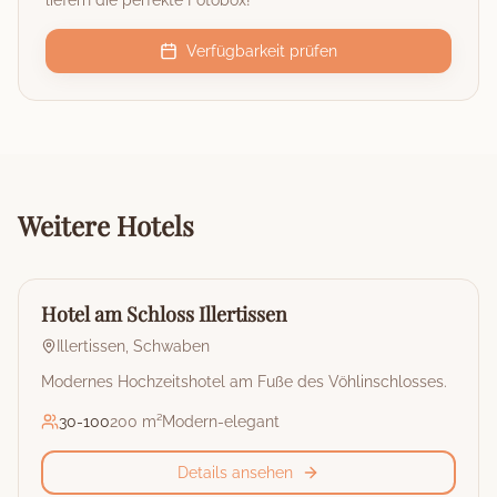
liefern die perfekte Fotobox!
Verfügbarkeit prüfen
Weitere
Hotels
🏰
Hotel
Hotel am Schloss Illertissen
Illertissen
,
Schwaben
Modernes Hochzeitshotel am Fuße des Vöhlinschlosses.
30
-
100
200 m²
Modern-elegant
Details ansehen