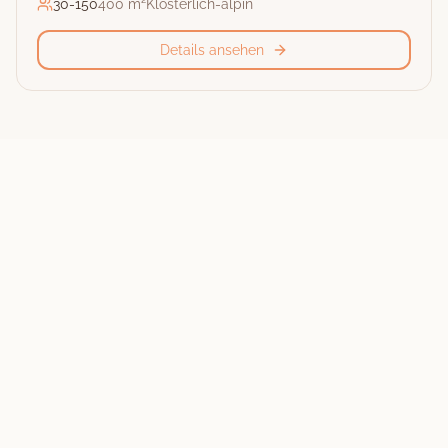
30
-
150
400 m²
Klösterlich-alpin
Details ansehen