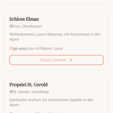
🏰
Hotel
Schloss Elmau
Krün
,
Oberbayern
Weltbekanntes Luxus-Hideaway mit Konzertsaal in den
Alpen.
50
-
400
2.000 m²
Alpiner Luxus
Details ansehen
🏰
Hotel
Propstei St. Gerold
St. Gerold
,
Vorarlberg
Spiritueller Kraftort mit romanischer Kapelle in den
Alpen.